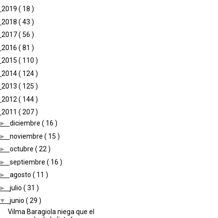
►
2019
( 18 )
►
2018
( 43 )
►
2017
( 56 )
►
2016
( 81 )
►
2015
( 110 )
►
2014
( 124 )
►
2013
( 125 )
►
2012
( 144 )
▼
2011
( 207 )
►
diciembre
( 16 )
►
noviembre
( 15 )
►
octubre
( 22 )
►
septiembre
( 16 )
►
agosto
( 11 )
►
julio
( 31 )
▼
junio
( 29 )
Vilma Baragiola niega que el