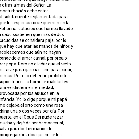
a otras almas del Señor. La
masturbación debe estar
absolutamente reglamentada para
que los espíritus no se quemen en la
Hehenna: estudios que hemos llevado
a cabo sostienen que más de dos
sacudidas se considera paja, por lo
que hay que atar las manos de niños y
adolescentes que aún no hayan
conocido el amor carnal, por proa o
por popa. Pero no olvidar que el recto
no sirve para garchar, sino para cagar,
nomás. Por eso deberían prohibir los
supositorios. La homosexualidad es
una verdadera enfermedad,
provocada por los abusos en la
infancia. Yo lo digo porque mi papá
me dejaba el orto como una rosa
china una o dos veces por día. Por
suerte, en el Opus Dei pude rezar
mucho y dejé de ser homosexual,
salvo para los hermanos de
congregación a los que no se les