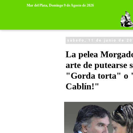
>
>
Mar del Plata,
Domingo 9 de Agosto de 2026
sábado, 11 de junio de 2
La pelea Morgado
arte de putearse 
"Gorda torta" o "
Cablín!"