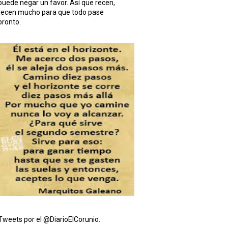
puede negar un favor. Así que recen,
recen mucho para que todo pase
pronto.
Tweets por el @DiarioElCorunio.