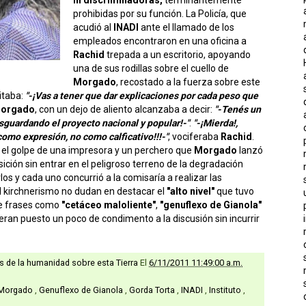
prohibidas por su función. La Policía, que
acudió al
INADI
ante el llamado de los
empleados encontraron en una oficina a
Rachid
trepada a un escritorio, apoyando
una de sus rodillas sobre el cuello de
Morgado
, recostado a la fuerza sobre este
itaba:
"-¡Vas a tener que dar explicaciones por cada peso que
orgado
, con un dejo de aliento alcanzaba a decir:
"-Tenés un
sguardando el proyecto nacional y popular!-"
.
"-¡Mierda!,
como expresión, no como calficativo!!!-"
, vociferaba
Rachid
.
ar el golpe de una impresora y un perchero que
Morgado
lanzó
ción sin entrar en el peligroso terreno de la degradación
os y cada uno concurrió a la comisaría a realizar las
l kirchnerismo no dudan en destacar el
"alto nivel"
que tuvo
ue frases como
"cetáceo maloliente"
,
"genuflexo de Gianola"
ran puesto un poco de condimento a la discusión sin incurrir
as de la humanidad sobre esta Tierra
El
6/11/2011 11:49:00 a.m.
 Morgado
,
Genuflexo de Gianola
,
Gorda Torta
,
INADI
,
Instituto
,