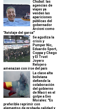
Chubut: las
agencias de
viajes ya
venden las
apariciones
públicas del
gobernador
Arcioni como
"Avistaje del garca"
Se agudiza la
crisis y
Pumper Nic,
Eduardo Sport,
Coppa y Chego
y El Trust
Joyero
Relojero
amenazan con irse del país
La clase alta
boliviana
defiende la
colaboración
del gobierno
de Macri en el
golpe a Evo
Morales: "Es
preferible reprimir con
elementos de probada calidad y