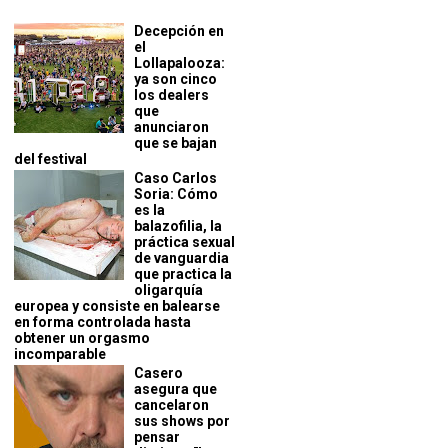
Decepción en
el
Lollapalooza:
ya son cinco
los dealers
que
anunciaron
que se bajan
del festival
Caso Carlos
Soria: Cómo
es la
balazofilia, la
práctica sexual
de vanguardia
que practica la
oligarquía
europea y consiste en balearse
en forma controlada hasta
obtener un orgasmo
incomparable
Casero
asegura que
cancelaron
sus shows por
pensar