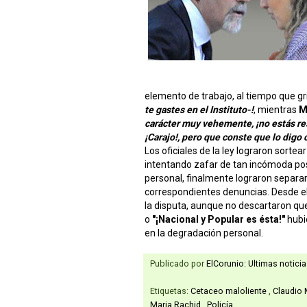
elemento de trabajo, al tiempo que gr
te gastes en el Instituto-!
, mientras
M
carácter muy vehemente, ¡no estás re
¡Carajo!, pero que conste que lo digo 
Los oficiales de la ley lograron sorte
intentando zafar de tan incómoda posi
personal, finalmente lograron separarl
correspondientes denuncias. Desde e
la disputa, aunque no descartaron q
o
"¡Nacional y Popular es ésta!"
hubie
en la degradación personal.
Publicado por
ElCorunio: Ultimas notici
Etiquetas:
Cetaceo maloliente
,
Claudio
Maria Rachid
,
Policía