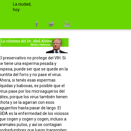
La ciudad,
hoy:
El preservativo no protege del VIH. Si
se tiene una esperma pesada y
espesa, puede ser que se quede en la
puntita del forro y no pase el virus.
Ahora, si tenés esas espermas
líquidas y babosas, es posible que el
virus pase por los microagujeros del
látex, porque los virus también tienen
chota y se la agarran con esos
agujeritos hasta pasar de largo. El
SIDA es la enfermedad de los viciosos
que cogen y cogen y cogen, incluso a
animales putos, y así se contagian
podredumbres que luego transmiten