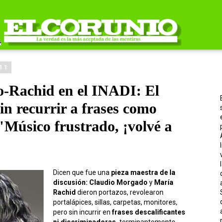
011
-Rachid en el INADI: El
sin recurrir a frases como
Músico frustrado, ¡volvé a
Dicen que fue una
pieza maestra de la
discusión:
Claudio Morgado
y
María
Rachid
dieron portazos, revolearon
portalápices, sillas, carpetas, monitores,
pero sin incurrir en
frases descalificantes
ni discriminadoras,
terminantemente