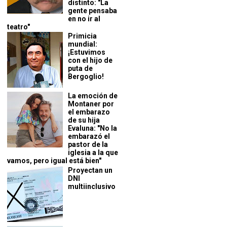
distinto: "La
gente pensaba
en no ir al
teatro"
Primicia
mundial:
¡Estuvimos
con el hijo de
puta de
Bergoglio!
La emoción de
Montaner por
el embarazo
de su hija
Evaluna: "No la
embarazó el
pastor de la
iglesia a la que
vamos, pero igual está bien"
Proyectan un
DNI
multiinclusivo