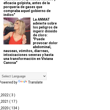
eficacia golpista, antes de la
porquería de gases que
compraba aquel gobierno de
indios"
La ANMAT
advierte sobre
los peligros de
ingerir dióxido
de cloro:
"Puede
provocar dolor
abdominal,
nauseas, vómitos, diarreas,
intoxicaciones severas y hasta
una transformación en Viviana
Canosa"
Powered by
Translate
►
2022
( 3 )
►
2021
( 17 )
►
2020
( 134 )