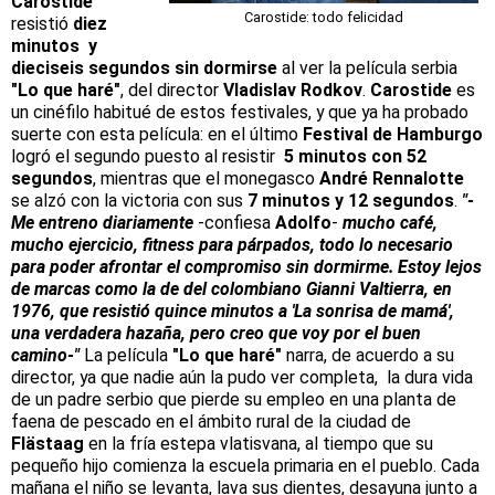
Carostide
Carostide: todo felicidad
resistió
diez
minutos y
dieciseis segundos sin dormirse
al ver la película serbia
"Lo que haré"
, del director
Vladislav Rodkov
.
Carostide
es
un cinéfilo habitué de estos festivales, y que ya ha probado
suerte con esta película: en el último
Festival de Hamburgo
logró el segundo puesto al resistir
5 minutos con 52
segundos
, mientras que el monegasco
André Rennalotte
se alzó con la victoria con sus
7 minutos y 12 segundos
.
"-
Me entreno diariamente
-confiesa
Adolfo
-
mucho café,
mucho ejercicio, fitness para párpados, todo lo necesario
para poder afrontar el compromiso sin dormirme. Estoy lejos
de marcas como la de del colombiano Gianni Valtierra, en
1976, que resistió quince minutos a 'La sonrisa de mamá',
una verdadera hazaña, pero creo que voy por el buen
camino-"
La película
"Lo que haré"
narra, de acuerdo a su
director, ya que nadie aún la pudo ver completa, la dura vida
de un padre serbio que pierde su empleo en una planta de
faena de pescado en el ámbito rural de la ciudad de
Flästaag
en la fría estepa vlatisvana, al tiempo que su
pequeño hijo comienza la escuela primaria en el pueblo. Cada
mañana el niño se levanta, lava sus dientes, desayuna junto a