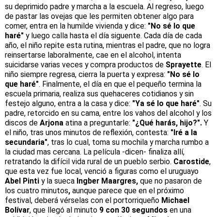
su deprimido padre y marcha a la escuela. Al regreso, luego
de pastar las ovejas que les permiten obtener algo para
comer, entra en la humilde vivienda y dice:
"No sé lo que
haré"
y luego calla hasta el día siguente. Cada día de cada
año, el niño repite esta rutina, mientras el padre, que no logra
reinsertarse laboralmente, cae en el alcohol, intenta
suicidarse varias veces y compra productos de
Sprayette
. El
niño siempre regresa, cierra la puerta y expresa:
"No sé lo
que haré"
. Finalmente, el día en que el pequeño termina la
escuela primaria, realiza sus quehaceres cotidianos y sin
festejo alguno, entra a la casa y dice:
"Ya sé lo que haré"
. Su
padre, retorcido en su cama, entre los vahos del alcohol y los
discos de
Arjona
atina a preguntarle:
"¿Qué harás, hijo?".
Y
el niño, tras unos minutos de reflexión, contesta:
"Iré a la
secundaria"
, tras lo cual, toma su mochila y marcha rumbo a
la ciudad mas cercana. La película -dicen- finaliza allí,
retratando la difícil vida rural de un pueblo serbio.
Carostide
,
que esta vez fue local, venció a figuras como el uruguayo
Abel Pinti
y la sueca
Ingber Maargres,
que no pasaron de
los cuatro minutos
,
aunque parece que en el próximo
festival, deberá vérselas con el portorriqueño
Michael
Bolívar
, que llegó al minuto
9 con 30 segundos
en una