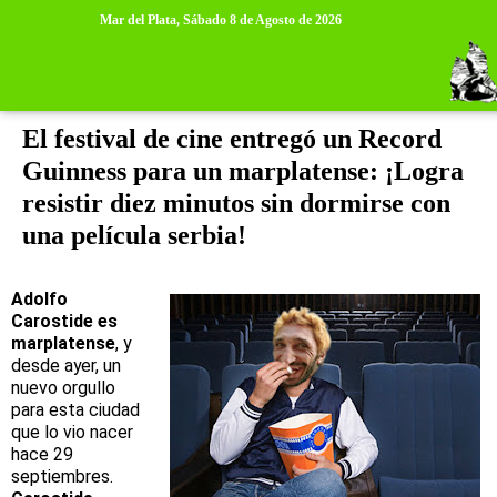
>
>
Mar del Plata,
Sábado 8 de Agosto de 2026
lunes, 7 de noviembre de 2011
El festival de cine entregó un Record
Guinness para un marplatense: ¡Logra
resistir diez minutos sin dormirse con
una película serbia!
Adolfo
Carostide es
marplatense
, y
desde ayer, un
nuevo orgullo
para esta ciudad
que lo vio nacer
hace 29
septiembres.