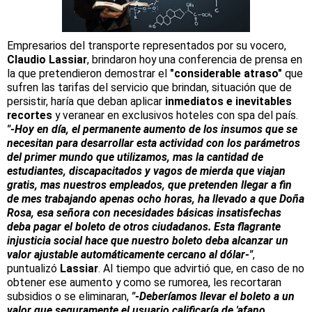
Empresarios del transporte representados por su vocero,
Claudio Lassiar
, brindaron hoy una conferencia de prensa en
la que pretendieron demostrar el
"considerable atraso"
que
sufren las tarifas del servicio que brindan, situación que de
persistir, haría que deban aplicar
inmediatos e inevitables
recortes
y veranear en exclusivos hoteles con spa del país.
"-Hoy en día, el permanente aumento de los insumos que se
necesitan para desarrollar esta actividad con los parámetros
del primer mundo que utilizamos, mas la cantidad de
estudiantes, discapacitados y vagos de mierda que viajan
gratis, mas nuestros empleados, que pretenden llegar a fin
de mes trabajando apenas ocho horas, ha llevado a que Doña
Rosa, esa señora con necesidades básicas insatisfechas
deba pagar el boleto de otros ciudadanos. Esta flagrante
injusticia social hace que nuestro boleto deba alcanzar un
valor ajustable automáticamente cercano al dólar-"
,
puntualizó
Lassiar
. Al tiempo que advirtió que, en caso de no
obtener ese aumento y como se rumorea, les recortaran
subsidios o se eliminaran,
"-Deberíamos llevar el boleto a un
valor que seguramente el usuario calificaría de 'afano