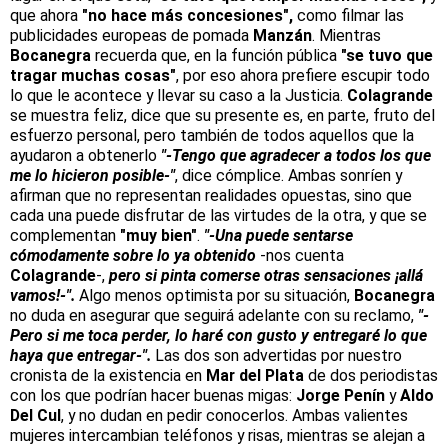
que ahora
"no hace más concesiones",
como filmar las
publicidades europeas de pomada
Manzán
. Mientras
Bocanegra
recuerda que, en la función pública
"se tuvo que
tragar muchas cosas"
, por eso ahora prefiere escupir todo
lo que le acontece y llevar su caso a la Justicia.
Colagrande
se muestra feliz, dice que su presente es, en parte, fruto del
esfuerzo personal, pero también de todos aquellos que la
ayudaron a obtenerlo
"-Tengo que agradecer a todos los que
me lo hicieron posible-"
, dice cómplice. Ambas sonríen y
afirman que no representan realidades opuestas, sino que
cada una puede disfrutar de las virtudes de la otra, y que se
complementan
"muy bien"
.
"-Una puede sentarse
cómodamente sobre lo ya obtenido
-nos cuenta
Colagrande
-,
pero si pinta comerse otras sensaciones ¡allá
vamos!-".
Algo menos optimista por su situación,
Bocanegra
no duda en asegurar que seguirá adelante con su reclamo,
"-
Pero si me toca perder, lo haré con gusto y entregaré lo que
haya que entregar-".
Las dos son advertidas por nuestro
cronista de la existencia en
Mar del Plata
de dos periodistas
con los que podrían hacer buenas migas:
Jorge Penín
y
Aldo
Del Cul
, y no dudan en pedir conocerlos. Ambas valientes
mujeres intercambian teléfonos y risas, mientras se alejan a