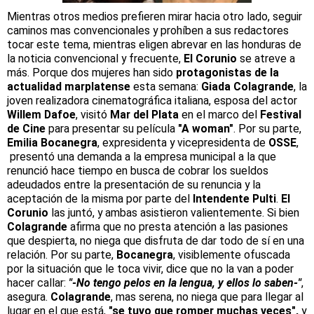
Mientras otros medios prefieren mirar hacia otro lado, seguir
caminos mas convencionales y prohíben a sus redactores
tocar este tema, mientras eligen abrevar en las honduras de
la noticia convencional y frecuente,
El Corunio
se atreve a
más. Porque dos mujeres han sido
protagonistas de la
actualidad marplatense
esta semana:
Giada Colagrande
, la
joven realizadora cinematográfica italiana, esposa del actor
Willem Dafoe
, visitó
Mar del Plata
en el marco del
Festival
de Cine
para presentar su película
"A woman"
. Por su parte,
Emilia Bocanegra
, expresidenta y vicepresidenta de
OSSE
,
presentó una demanda a la empresa municipal a la que
renunció hace tiempo en busca de cobrar los sueldos
adeudados entre la presentación de su renuncia y la
aceptación de la misma por parte del
Intendente
Pulti
.
El
Corunio
las juntó, y ambas asistieron valientemente. Si bien
Colagrande
afirma que no presta atención a las pasiones
que despierta, no niega que disfruta de dar todo de sí en una
relación. Por su parte,
Bocanegra
, visiblemente ofuscada
por la situación que le toca vivir, dice que no la van a poder
hacer callar:
"-No tengo pelos en la lengua, y ellos lo saben-"
,
asegura.
Colagrande
, mas serena, no niega que para llegar al
lugar en el que está,
"se tuvo que romper muchas veces",
y