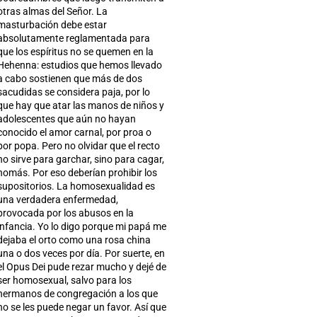
otras almas del Señor. La
masturbación debe estar
absolutamente reglamentada para
que los espíritus no se quemen en la
Hehenna: estudios que hemos llevado
a cabo sostienen que más de dos
sacudidas se considera paja, por lo
que hay que atar las manos de niños y
adolescentes que aún no hayan
conocido el amor carnal, por proa o
por popa. Pero no olvidar que el recto
no sirve para garchar, sino para cagar,
nomás. Por eso deberían prohibir los
supositorios. La homosexualidad es
una verdadera enfermedad,
provocada por los abusos en la
infancia. Yo lo digo porque mi papá me
dejaba el orto como una rosa china
una o dos veces por día. Por suerte, en
el Opus Dei pude rezar mucho y dejé de
ser homosexual, salvo para los
hermanos de congregación a los que
no se les puede negar un favor. Así que