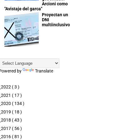
Arcioni como
"Avistaje del garca"
Proyectan un
DNI
multiinclusivo
Powered by
Translate
►
2022
( 3 )
►
2021
( 17 )
►
2020
( 134 )
►
2019
( 18 )
►
2018
( 43 )
►
2017
( 56 )
►
2016
( 81 )