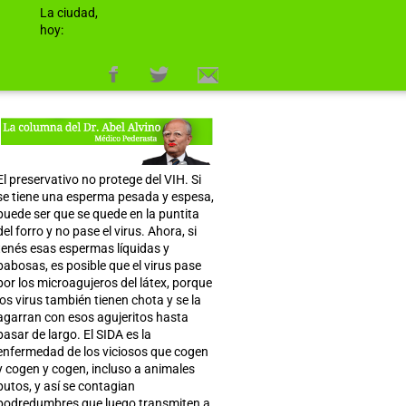
La ciudad,
hoy:
El preservativo no protege del VIH. Si
se tiene una esperma pesada y espesa,
puede ser que se quede en la puntita
del forro y no pase el virus. Ahora, si
tenés esas espermas líquidas y
babosas, es posible que el virus pase
por los microagujeros del látex, porque
los virus también tienen chota y se la
agarran con esos agujeritos hasta
pasar de largo. El SIDA es la
enfermedad de los viciosos que cogen
y cogen y cogen, incluso a animales
putos, y así se contagian
podredumbres que luego transmiten a