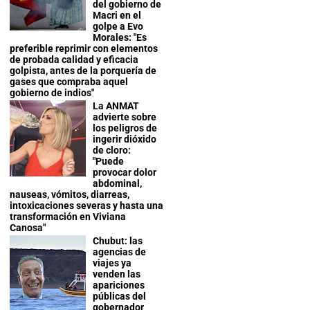
del gobierno de
Macri en el
golpe a Evo
Morales: "Es
preferible reprimir con elementos
de probada calidad y eficacia
golpista, antes de la porquería de
gases que compraba aquel
gobierno de indios"
La ANMAT
advierte sobre
los peligros de
ingerir dióxido
de cloro:
"Puede
provocar dolor
abdominal,
nauseas, vómitos, diarreas,
intoxicaciones severas y hasta una
transformación en Viviana
Canosa"
Chubut: las
agencias de
viajes ya
venden las
apariciones
públicas del
gobernador