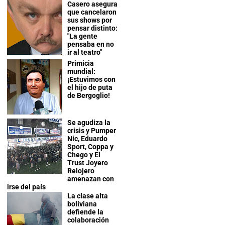
Casero asegura
que cancelaron
sus shows por
pensar distinto:
"La gente
pensaba en no
ir al teatro"
Primicia
mundial:
¡Estuvimos con
el hijo de puta
de Bergoglio!
Se agudiza la
crisis y Pumper
Nic, Eduardo
Sport, Coppa y
Chego y El
Trust Joyero
Relojero
amenazan con
irse del país
La clase alta
boliviana
defiende la
colaboración