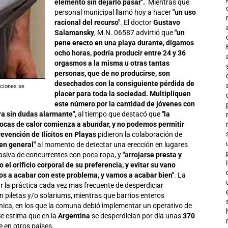
elemento sin dejarlo pasar".
Mientras que
personal municipal llamó hoy a hacer
"un uso
racional del recurso"
. El doctor
Gustavo
Salamansky
, M.N. 06587 advirtió que
"un
pene erecto en una playa durante, digamos
ocho horas, podría producir entre 24 y 36
orgasmos a la misma u otras tantas
personas, que de no producirse, son
desechados con la consiguiente pérdida de
cciones se
placer para toda la sociedad. Multipliquen
este número por la cantidad de jóvenes con
ra sin dudas alarmante",
al tiempo que destacó que
"la
ocas de calor comienza a abundar, y no podemos permitir
vención de Ilícitos en Playas
pidieron la colaboración de
en general"
al momento de detectar una erección en lugares
asiva de concurrentes con poca ropa, y
"arrojarse presta y
el orificio corporal de su preferencia, y evitar su vano
s a acabar con este problema, y vamos a acabar bien"
. La
r la práctica cada vez mas frecuente de desperdiciar
n piletas y/o solariums, mientras que barrios enteros
ónica, en los que la comuna debió implementar un operativo de
Se estima que en la
Argentina
se desperdician por día unas
370
e en otros países.