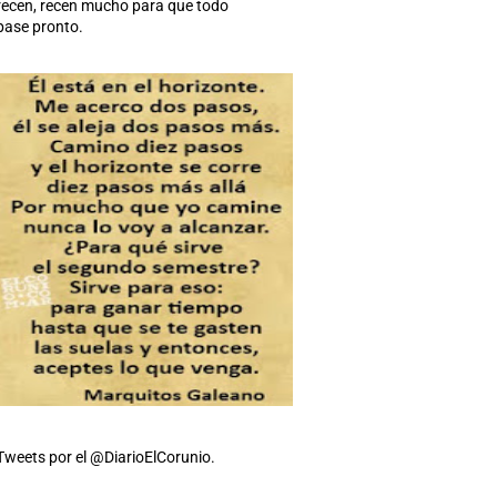
recen, recen mucho para que todo
pase pronto.
Tweets por el @DiarioElCorunio.