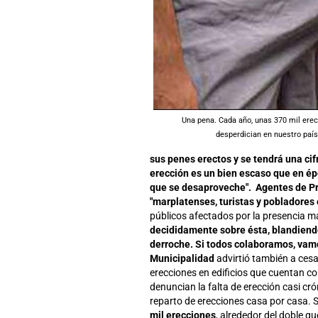
Una pena. Cada año, unas 370 mil ere
desperdician en nuestro país
sus penes erectos y se tendrá una cif
erección es un bien escaso que en ép
que se desaproveche". Agentes de Pre
"marplatenses, turistas y pobladores 
públicos afectados por la presencia m
decididamente sobre ésta, blandiendo 
derroche. Si todos colaboramos, vamo
Municipalidad
advirtió también a cesa
erecciones en edificios que cuentan co
denuncian la falta de erección casi cr
reparto de erecciones casa por casa. 
mil erecciones
, alrededor del doble qu