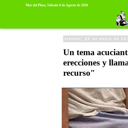
>
>
Mar del Plata,
Sábado 8 de Agosto de 2026
viernes, 20 de enero de 20
Un tema acuciant
erecciones y llam
recurso"