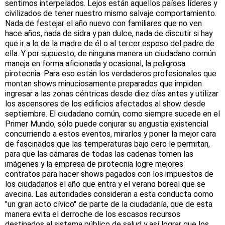
sentimos interpelados. Lejos están aquellos países líderes y
civilizados de tener nuestro mismo salvaje comportamiento.
Nada de festejar el año nuevo con familiares que no ven
hace años, nada de sidra y pan dulce, nada de discutir si hay
que ir a lo de la madre de él o al tercer esposo del padre de
ella. Y por supuesto, de ninguna manera un ciudadano común
maneja en forma aficionada y ocasional, la peligrosa
pirotecnia. Para eso están los verdaderos profesionales que
montan shows minuciosamente preparados que impiden
ingresar a las zonas céntricas desde diez días antes y utilizar
los ascensores de los edificios afectados al show desde
septiembre. El ciudadano común, como siempre sucede en el
Primer Mundo, sólo puede conjurar su angustia existencial
concurriendo a estos eventos, mirarlos y poner la mejor cara
de fascinados que las temperaturas bajo cero le permitan,
para que las cámaras de todas las cadenas tomen las
imágenes y la empresa de pirotecnia logre mejores
contratos para hacer shows pagados con los impuestos de
los ciudadanos el año que entra y el verano boreal que se
avecina. Las autoridades consideran a esta conducta como
"un gran acto cívico" de parte de la ciudadanía, que de esta
manera evita el derroche de los escasos recursos
destinados al sistema público de salud y así lograr que los