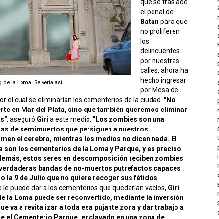
que se traslade
el penal de
Batán
para que
no proliferen
los
delincuentes
por nuestras
calles, ahora ha
hecho ingresar
 de la Loma. Se vería así
por Mesa de
r el cual se eliminarían los cementerios de la ciudad.
"No
te en Mar del Plata, sino que también queremos eliminar
es"
, aseguró
Giri
a este medio.
"Los zombies son una
das de semimuertos que persiguen a nuestros
omen el cerebro, mientras los medios no dicen nada. El
a son los cementerios de la Loma y Parque, y es preciso
demás, estos seres en descomposición reciben zombies
n verdaderas bandas de no-muertos putrefactos capaces
jo la 9 de Julio que no quiere recoger sus fétidos
se le puede dar a los cementerios que quedarían vacíos,
Giri
de la Loma puede ser reconvertido, mediante la inversión
e va a revitalizar a toda esa pujante zona y dar trabajo a
ue el Cementerio Parque, enclavado en una zona de