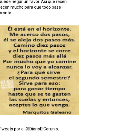
puede negar un favor. Así que recen,
recen mucho para que todo pase
pronto.
Tweets por el @DiarioElCorunio.