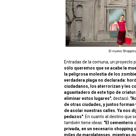
El nuevo Shopping
Entradas de la comuna, un proyecto po
sólo queremos que se acabe la muer
la peligrosa molestia de los zombi
verdadera plaga no declarada: hor
ciudadanos, los aterrorizan y les c
aguantadero de este tipo de criatur
eliminar estos lugares"
, destacó.
"A
de otras ciudades, y juntos forma
de asolar nuestras calles. Ya nos di
pedazos"
. En cuanto al destino que 
también tiene ideas:
"El cementerio 
privada, en un necesario shopping qu
miles de marplatenses, mientras q