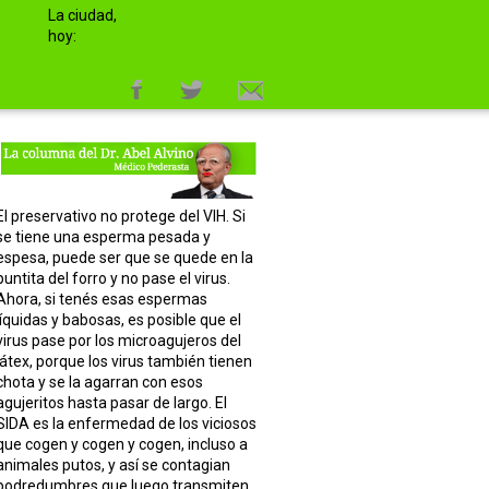
La ciudad,
hoy:
El preservativo no protege del VIH. Si
se tiene una esperma pesada y
espesa, puede ser que se quede en la
puntita del forro y no pase el virus.
Ahora, si tenés esas espermas
líquidas y babosas, es posible que el
virus pase por los microagujeros del
látex, porque los virus también tienen
chota y se la agarran con esos
agujeritos hasta pasar de largo. El
SIDA es la enfermedad de los viciosos
que cogen y cogen y cogen, incluso a
animales putos, y así se contagian
podredumbres que luego transmiten