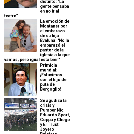
distinto: "La
gente pensaba
en no ir al
teatro"
La emoción de
Montaner por
el embarazo
de su hija
Evaluna: "No la
embarazó el
pastor de la
iglesia a la que
vamos, pero igual está bien"
Primicia
mundial:
¡Estuvimos
con el hijo de
puta de
Bergoglio!
Se agudiza la
crisis y
Pumper Nic,
Eduardo Sport,
Coppa y Chego
y El Trust
Joyero