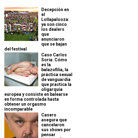
Decepción en
el
Lollapalooza:
ya son cinco
los dealers
que
anunciaron
que se bajan
del festival
Caso Carlos
Soria: Cómo
es la
balazofilia, la
práctica sexual
de vanguardia
que practica la
oligarquía
europea y consiste en balearse
en forma controlada hasta
obtener un orgasmo
incomparable
Casero
asegura que
cancelaron
sus shows por
pensar