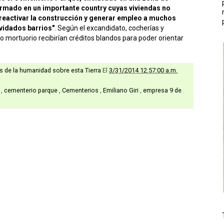
ormado en un importante country cuyas viviendas no
reactivar la construcción y generar empleo a muchos
vidados barrios"
. Según el excandidato, cocherías y
mortuorio recibirían créditos blandos para poder orientar
as de la humanidad sobre esta Tierra
El
3/31/2014 12:57:00 a.m.
a
,
cementerio parque
,
Cementerios
,
Emiliano Giri
,
empresa 9 de