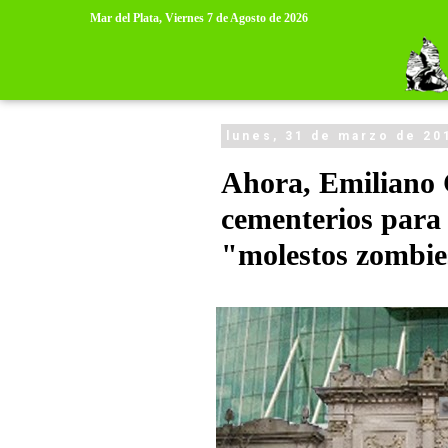
>
>
Mar del Plata,
Viernes 7 de Agosto de 2026
lunes, 31 de marzo de 20
Ahora, Emiliano G
cementerios para 
"molestos zombie