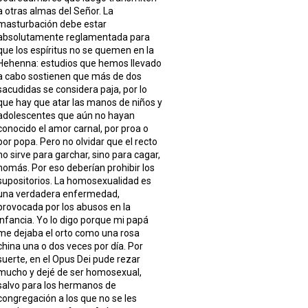
a otras almas del Señor. La
masturbación debe estar
absolutamente reglamentada para
que los espíritus no se quemen en la
Hehenna: estudios que hemos llevado
a cabo sostienen que más de dos
sacudidas se considera paja, por lo
que hay que atar las manos de niños y
adolescentes que aún no hayan
conocido el amor carnal, por proa o
por popa. Pero no olvidar que el recto
no sirve para garchar, sino para cagar,
nomás. Por eso deberían prohibir los
supositorios. La homosexualidad es
una verdadera enfermedad,
provocada por los abusos en la
infancia. Yo lo digo porque mi papá
me dejaba el orto como una rosa
china una o dos veces por día. Por
suerte, en el Opus Dei pude rezar
mucho y dejé de ser homosexual,
salvo para los hermanos de
congregación a los que no se les