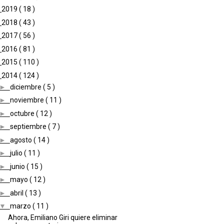
►
2019
( 18 )
►
2018
( 43 )
►
2017
( 56 )
►
2016
( 81 )
►
2015
( 110 )
▼
2014
( 124 )
►
diciembre
( 5 )
►
noviembre
( 11 )
►
octubre
( 12 )
►
septiembre
( 7 )
►
agosto
( 14 )
►
julio
( 11 )
►
junio
( 15 )
►
mayo
( 12 )
►
abril
( 13 )
▼
marzo
( 11 )
Ahora, Emiliano Giri quiere eliminar