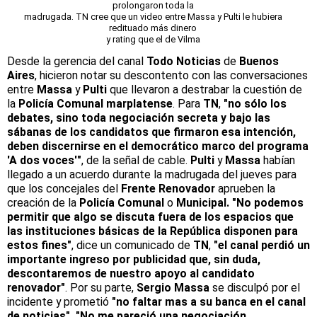
prolongaron toda la
madrugada. TN cree que un video entre Massa y Pulti le hubiera
redituado más dinero
y rating que el de Vilma
Desde la gerencia del canal
Todo Noticias
de
Buenos
Aires
, hicieron notar su descontento con las conversaciones
entre
Massa
y
Pulti
que llevaron a destrabar la cuestión de
la
Policía Comunal marplatense
. Para
TN
,
"no sólo los
debates, sino toda negociación secreta y bajo las
sábanas de los candidatos que firmaron esa intención,
deben discernirse en el democrático marco del programa
'A dos voces'"
, de la señal de cable.
Pulti
y
Massa
habían
llegado a un acuerdo durante la madrugada del jueves para
que los concejales del
Frente Renovador
aprueben la
creación de la
Policía Comunal
o
Municipal. "No podemos
permitir que algo se discuta fuera de los espacios que
las instituciones básicas de la República disponen para
estos fines"
, dice un comunicado de
TN
,
"el canal perdió un
importante ingreso por publicidad que, sin duda,
descontaremos de nuestro apoyo al candidato
renovador"
. Por su parte,
Sergio Massa
se disculpó por el
incidente y prometió
"no faltar mas a su banca en el canal
de noticias". "No me pareció una negociación