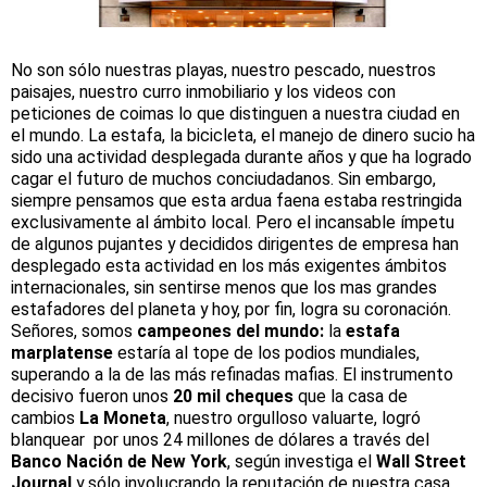
No son sólo nuestras playas, nuestro pescado, nuestros
paisajes, nuestro curro inmobiliario y los videos con
peticiones de coimas lo que distinguen a nuestra ciudad en
el mundo. La estafa, la bicicleta, el manejo de dinero sucio ha
sido una actividad desplegada durante años y que ha logrado
cagar el futuro de muchos conciudadanos. Sin embargo,
siempre pensamos que esta ardua faena estaba restringida
exclusivamente al ámbito local. Pero el incansable ímpetu
de algunos pujantes y decididos dirigentes de empresa han
desplegado esta actividad en los más exigentes ámbitos
internacionales, sin sentirse menos que los mas grandes
estafadores del planeta y hoy, por fin, logra su coronación.
Señores, somos
campeones del mundo:
la
estafa
marplatense
estaría al tope de los podios mundiales,
superando a la de las más refinadas mafias. El instrumento
decisivo fueron unos
20 mil cheques
que la casa de
cambios
La Moneta
, nuestro orgulloso valuarte, logró
blanquear por unos 24 millones de dólares a través del
Banco Nación de New York
, según investiga el
Wall Street
Journal
y sólo involucrando la reputación de nuestra casa