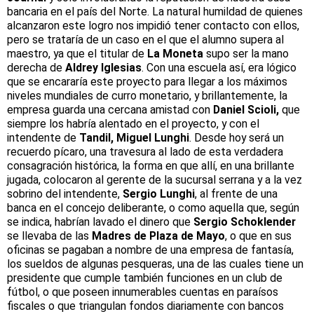
bancaria en el país del Norte. La natural humildad de quienes
alcanzaron este logro nos impidió tener contacto con ellos,
pero se trataría de un caso en el que el alumno supera al
maestro, ya que el titular de
La Moneta
supo ser la mano
derecha de
Aldrey Iglesias
. Con una escuela así, era lógico
que se encararía este proyecto para llegar a los máximos
niveles mundiales de curro monetario, y brillantemente, la
empresa guarda una cercana amistad con
Daniel Scioli,
que
siempre los habría alentado en el proyecto, y con el
intendente de
Tandil, Miguel Lunghi
. Desde hoy será un
recuerdo pícaro, una travesura al lado de esta verdadera
consagración histórica, la forma en que allí, en una brillante
jugada, colocaron al gerente de la sucursal serrana y a la vez
sobrino del intendente,
Sergio Lunghi
, al frente de una
banca en el concejo deliberante, o como aquella que, según
se indica, habrían lavado el dinero que
Sergio Schoklender
se llevaba de las
Madres de Plaza de Mayo
, o que en sus
oficinas se pagaban a nombre de una empresa de fantasía,
los sueldos de algunas pesqueras, una de las cuales tiene un
presidente que cumple también funciones en un club de
fútbol, o que poseen innumerables cuentas en paraísos
fiscales o que triangulan fondos diariamente con bancos