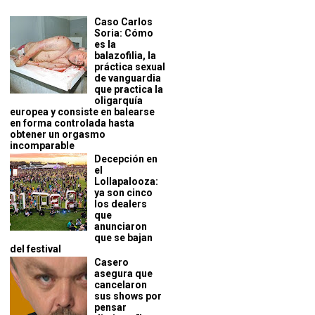
Caso Carlos
Soria: Cómo
es la
balazofilia, la
práctica sexual
de vanguardia
que practica la
oligarquía
europea y consiste en balearse
en forma controlada hasta
obtener un orgasmo
incomparable
Decepción en
el
Lollapalooza:
ya son cinco
los dealers
que
anunciaron
que se bajan
del festival
Casero
asegura que
cancelaron
sus shows por
pensar