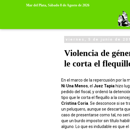
>
>
Mar del Plata,
Sábado 8 de Agosto de 2026
viernes, 5 de junio de 20
Violencia de géne
le corta el flequil
En el marco de la repercusión por la 
Ni Una Menos
, el
Juez Tapia
hizo lug
pedido del fiscal, y ordenó la detenció
tipo que le corta el flequillo a la concej
Cristina Coria
. Se desconoce si se tr
un peluquero, aunque se descarta que
caso de presentarse como tal, no ser
que un burdo impostor sin título habil
alguno. Lo que es indudable es que el