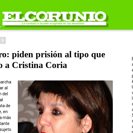
15
ro: piden prisión al tipo que
lo a Cristina Coria
marcha
ar al
n del
al
ata de
, en
ía más
itante
 sujeto