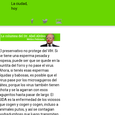
La ciudad,
hoy:
El preservativo no protege del VIH. Si
se tiene una esperma pesada y
espesa, puede ser que se quede en la
puntita del forro y no pase el virus.
Ahora, si tenés esas espermas
líquidas y babosas, es posible que el
virus pase por los microagujeros del
látex, porque los virus también tienen
chota y se la agarran con esos
agujeritos hasta pasar de largo. El
SIDA es la enfermedad de los viciosos
que cogen y cogen y cogen, incluso a
animales putos, y así se contagian
podredumbres que luego transmiten