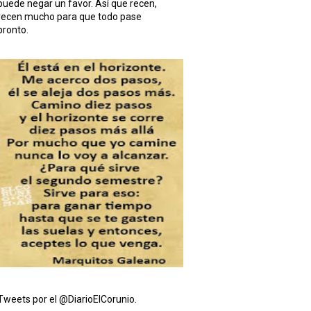
puede negar un favor. Así que recen,
recen mucho para que todo pase
pronto.
Tweets por el @DiarioElCorunio.