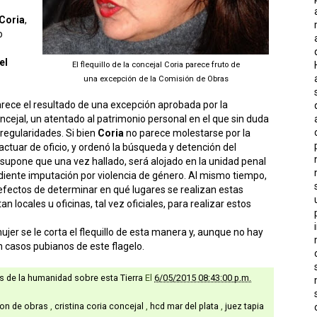
Coria
,
o
el
El flequillo de la concejal Coria parece fruto de
una excepción de la Comisión de Obras
rece el resultado de una excepción aprobada por la
ncejal, un atentado al patrimonio personal en el que sin duda
rregularidades. Si bien
Coria
no parece molestarse por la
actuar de oficio, y ordenó la búsqueda y detención del
e supone que una vez hallado, será alojado en la unidad penal
ndiente imputación por violencia de género. Al mismo tiempo,
efectos de determinar en qué lugares se realizan estas
an locales u oficinas, tal vez oficiales, para realizar estos
jer se le corta el flequillo de esta manera y, aunque no hay
an casos pubianos de este flagelo.
as de la humanidad sobre esta Tierra
El
6/05/2015 08:43:00 p.m.
on de obras
,
cristina coria concejal
,
hcd mar del plata
,
juez tapia