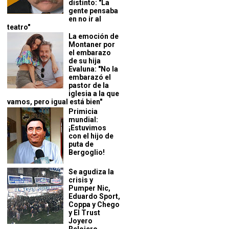
distinto: "La
gente pensaba
en no ir al
teatro"
La emoción de
Montaner por
el embarazo
de su hija
Evaluna: "No la
embarazó el
pastor de la
iglesia a la que
vamos, pero igual está bien"
Primicia
mundial:
¡Estuvimos
con el hijo de
puta de
Bergoglio!
Se agudiza la
crisis y
Pumper Nic,
Eduardo Sport,
Coppa y Chego
y El Trust
Joyero