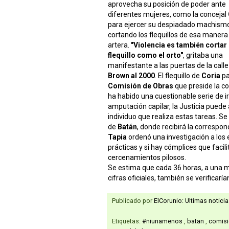
aprovecha su posición de poder ante
diferentes mujeres, como la concejal
para ejercer su despiadado machism
cortando los flequillos de esa manera
artera.
"Violencia es también cortar 
flequillo como el orto"
, gritaba una
manifestante a las puertas de la calle
Brown al 2000
. El flequillo de
Coria
pa
Comisión de Obras
que preside la co
ha habido una cuestionable serie de i
amputación capilar, la Justicia puede 
individuo que realiza estas tareas. S
de
Batán
, donde recibirá la correspo
Tapia
ordenó una investigación a los 
prácticas y si hay cómplices que facilit
cercenamientos pilosos.
Se estima que cada 36 horas, a una mu
cifras oficiales, también se verificarí
Publicado por
ElCorunio: Ultimas notici
Etiquetas:
#niunamenos
,
batan
,
comisi