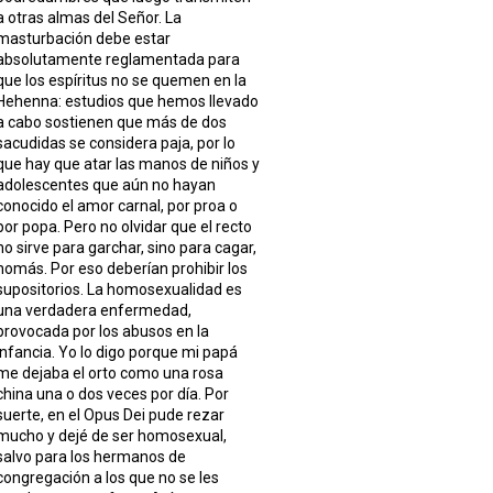
a otras almas del Señor. La
masturbación debe estar
absolutamente reglamentada para
que los espíritus no se quemen en la
Hehenna: estudios que hemos llevado
a cabo sostienen que más de dos
sacudidas se considera paja, por lo
que hay que atar las manos de niños y
adolescentes que aún no hayan
conocido el amor carnal, por proa o
por popa. Pero no olvidar que el recto
no sirve para garchar, sino para cagar,
nomás. Por eso deberían prohibir los
supositorios. La homosexualidad es
una verdadera enfermedad,
provocada por los abusos en la
infancia. Yo lo digo porque mi papá
me dejaba el orto como una rosa
china una o dos veces por día. Por
suerte, en el Opus Dei pude rezar
mucho y dejé de ser homosexual,
salvo para los hermanos de
congregación a los que no se les