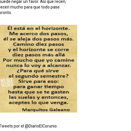
puede negar un favor. Así que recen,
recen mucho para que todo pase
pronto.
Tweets por el @DiarioElCorunio.