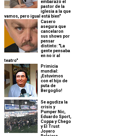
embarazó el
pastor de la
iglesia a la que
vamos, pero igual está bien"
Casero
asegura que
cancelaron
sus shows por
pensar
distinto: "La
gente pensaba
en no ir al
teatro"
Primicia
mundial:
¡Estuvimos
con el hijo de
puta de
Bergoglio!
Se agudiza la
crisis y
Pumper Nic,
Eduardo Sport,
Coppa y Chego
y El Trust
Joyero