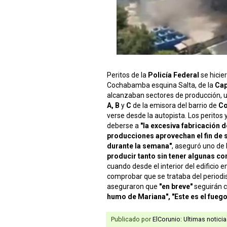
Peritos de la
Policía Federal
se hicie
Cochabamba esquina Salta, de la
Cap
alcanzaban sectores de producción, uti
A, B
y
C
de la emisora del barrio de
Co
verse desde la autopista. Los peritos
deberse a
"la excesiva fabricación 
producciones aprovechan el fin de 
durante la semana"
, aseguró uno de 
producir tanto sin tener algunas c
cuando desde el interior del edifici
comprobar que se trataba del periodi
aseguraron que
"en breve"
seguirán c
humo de Mariana", "Este es el fuego
Publicado por
ElCorunio: Ultimas notici