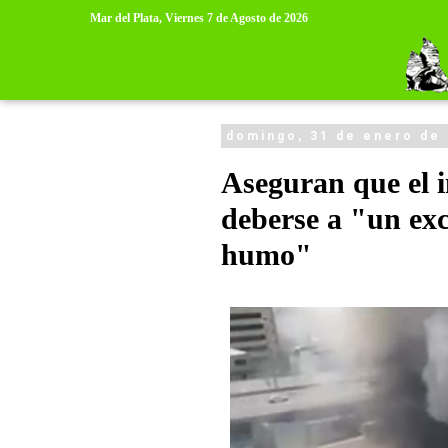
>
>
Mar del Plata,
Viernes 7 de Agosto de 2026
domingo, 31 de enero de
Aseguran que el 
deberse a "un exc
humo"