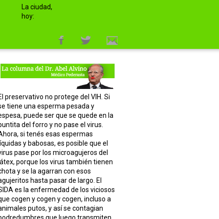
La ciudad,
hoy:
El preservativo no protege del VIH. Si
se tiene una esperma pesada y
espesa, puede ser que se quede en la
puntita del forro y no pase el virus.
Ahora, si tenés esas espermas
líquidas y babosas, es posible que el
virus pase por los microagujeros del
látex, porque los virus también tienen
chota y se la agarran con esos
agujeritos hasta pasar de largo. El
SIDA es la enfermedad de los viciosos
que cogen y cogen y cogen, incluso a
animales putos, y así se contagian
podredumbres que luego transmiten