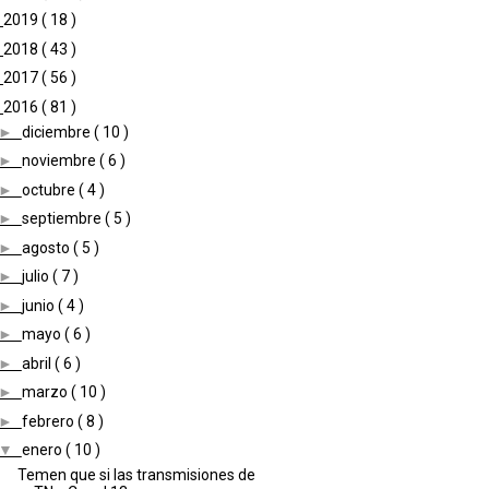
►
2019
( 18 )
►
2018
( 43 )
►
2017
( 56 )
▼
2016
( 81 )
►
diciembre
( 10 )
►
noviembre
( 6 )
►
octubre
( 4 )
►
septiembre
( 5 )
►
agosto
( 5 )
►
julio
( 7 )
►
junio
( 4 )
►
mayo
( 6 )
►
abril
( 6 )
►
marzo
( 10 )
►
febrero
( 8 )
▼
enero
( 10 )
Temen que si las transmisiones de