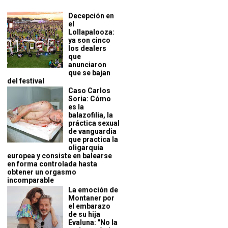
Decepción en
el
Lollapalooza:
ya son cinco
los dealers
que
anunciaron
que se bajan
del festival
Caso Carlos
Soria: Cómo
es la
balazofilia, la
práctica sexual
de vanguardia
que practica la
oligarquía
europea y consiste en balearse
en forma controlada hasta
obtener un orgasmo
incomparable
La emoción de
Montaner por
el embarazo
de su hija
Evaluna: "No la