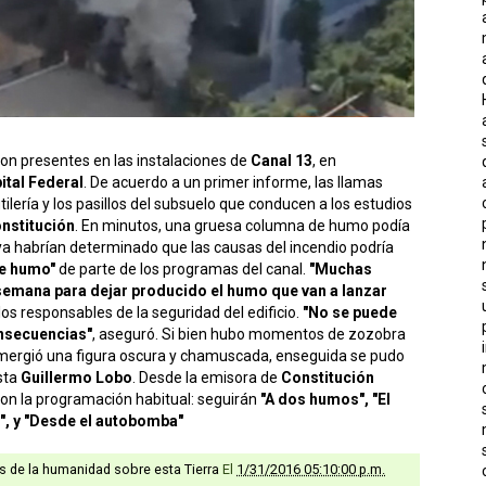
ron presentes en las instalaciones de
Canal 13
, en
ital Federal
. De acuerdo a un primer informe, las llamas
lería y los pasillos del subsuelo que conducen a los estudios
nstitución
. En minutos, una gruesa columna de humo podía
 ya habrían determinado que las causas del incendio podría
de humo"
de parte de los programas del canal.
"Muchas
semana para dejar producido el humo que van a lanzar
los responsables de la seguridad del edificio.
"No se puede
onsecuencias"
, aseguró. Si bien hubo momentos de zozobra
o emergió una figura oscura y chamuscada, enseguida se pudo
sta
Guillermo Lobo
. Desde la emisora de
Constitución
on la programación habitual: seguirán
"A dos humos", "El
", y "Desde el autobomba"
as de la humanidad sobre esta Tierra
El
1/31/2016 05:10:00 p.m.