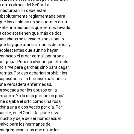
a otras almas del Señor. La
masturbación debe estar
absolutamente reglamentada para
que los espíritus no se quemen en la
Hehenna: estudios que hemos llevado
a cabo sostienen que más de dos
sacudidas se considera paja, por lo
que hay que atar las manos de niños y
adolescentes que aún no hayan
conocido el amor carnal, por proa o
por popa. Pero no olvidar que el recto
no sirve para garchar, sino para cagar,
nomás. Por eso deberían prohibir los
supositorios. La homosexualidad es
una verdadera enfermedad,
provocada por los abusos en la
infancia. Yo lo digo porque mi papá
me dejaba el orto como una rosa
china una o dos veces por día. Por
suerte, en el Opus Dei pude rezar
mucho y dejé de ser homosexual,
salvo para los hermanos de
congregación a los que no se les