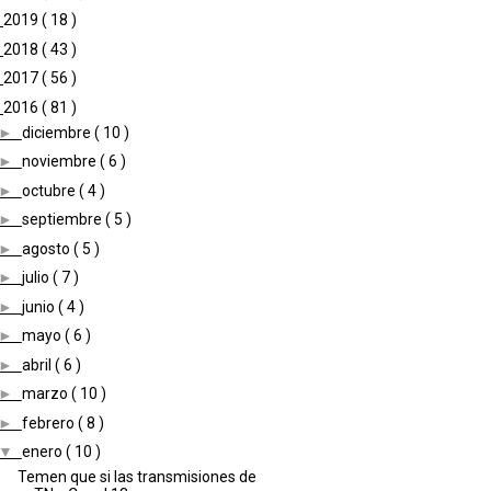
►
2019
( 18 )
►
2018
( 43 )
►
2017
( 56 )
▼
2016
( 81 )
►
diciembre
( 10 )
►
noviembre
( 6 )
►
octubre
( 4 )
►
septiembre
( 5 )
►
agosto
( 5 )
►
julio
( 7 )
►
junio
( 4 )
►
mayo
( 6 )
►
abril
( 6 )
►
marzo
( 10 )
►
febrero
( 8 )
▼
enero
( 10 )
Temen que si las transmisiones de