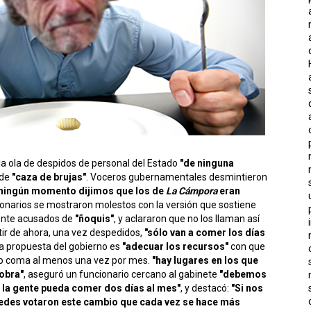
la ola de despidos de personal del Estado
"de ninguna
 de
"caza de brujas"
. Voceros gubernamentales desmintieron
 ningún momento dijimos que los de
La Cámpora
eran
ncionarios se mostraron molestos con la versión que sostiene
ente acusados de
"ñoquis"
, y aclararon que no los llaman así
tir de ahora, una vez despedidos,
"sólo van a comer los días
la propuesta del gobierno es
"adecuar los recursos"
con que
no coma al menos una vez por mes.
"hay lugares en los que
sobra"
, aseguró un funcionario cercano al gabinete
"debemos
 la gente pueda comer dos días al mes"
, y destacó:
"Si nos
tedes votaron este cambio que cada vez se hace más