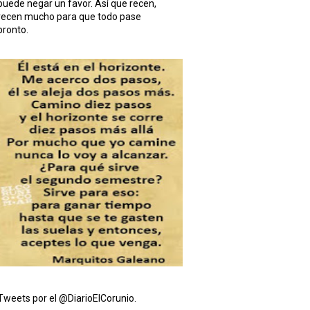
puede negar un favor. Así que recen,
recen mucho para que todo pase
pronto.
Tweets por el @DiarioElCorunio.