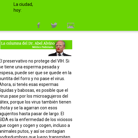
La ciudad,
hoy:
El preservativo no protege del VIH. Si
se tiene una esperma pesada y
espesa, puede ser que se quede en la
puntita del forro y no pase el virus.
Ahora, si tenés esas espermas
líquidas y babosas, es posible que el
virus pase por los microagujeros del
látex, porque los virus también tienen
chota y se la agarran con esos
agujeritos hasta pasar de largo. El
SIDA es la enfermedad de los viciosos
que cogen y cogen y cogen, incluso a
animales putos, y así se contagian
podredumbres que luego transmiten