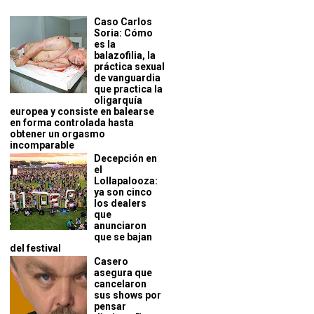
Caso Carlos
Soria: Cómo
es la
balazofilia, la
práctica sexual
de vanguardia
que practica la
oligarquía
europea y consiste en balearse
en forma controlada hasta
obtener un orgasmo
incomparable
Decepción en
el
Lollapalooza:
ya son cinco
los dealers
que
anunciaron
que se bajan
del festival
Casero
asegura que
cancelaron
sus shows por
pensar