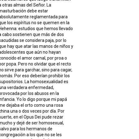
a otras almas del Señor. La
masturbación debe estar
absolutamente reglamentada para
que los espíritus no se quemen en la
Hehenna: estudios que hemos llevado
a cabo sostienen que más de dos
sacudidas se considera paja, por lo
que hay que atar las manos de niños y
adolescentes que aún no hayan
conocido el amor carnal, por proa o
por popa. Pero no olvidar que el recto
no sirve para garchar, sino para cagar,
nomás. Por eso deberían prohibir los
supositorios. La homosexualidad es
una verdadera enfermedad,
provocada por los abusos en la
infancia. Yo lo digo porque mi papá
me dejaba el orto como una rosa
china una o dos veces por día. Por
suerte, en el Opus Dei pude rezar
mucho y dejé de ser homosexual,
salvo para los hermanos de
congregación a los que no se les