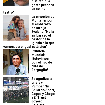
distinto: "La
gente pensaba
en no ir al
teatro"
La emoción de
Montaner por
el embarazo
de su hija
Evaluna: "No la
embarazó el
pastor de la
iglesia a la que
vamos, pero igual está bien"
Primicia
mundial:
¡Estuvimos
con el hijo de
puta de
Bergoglio!
Se agudiza la
crisis y
Pumper Nic,
Eduardo Sport,
Coppa y Chego
y El Trust
Joyero