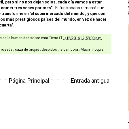
ícil, pero si no nos dejan solos, cada día vamos a estar
s comer tres veces por mes".
El funcionario remarcó que
e transforme en 'el supermercado del mundo', y que con
 los más prestigiosos países del mundo, en vez de hacer
cuarta".
as de la humanidad sobre esta Tierra
El
1/12/2016 12:58:00 a.m.
 rosada
,
caza de brujas
,
despidos
,
la campora
,
Macri
,
ñoquis
Página Principal
Entrada antigua