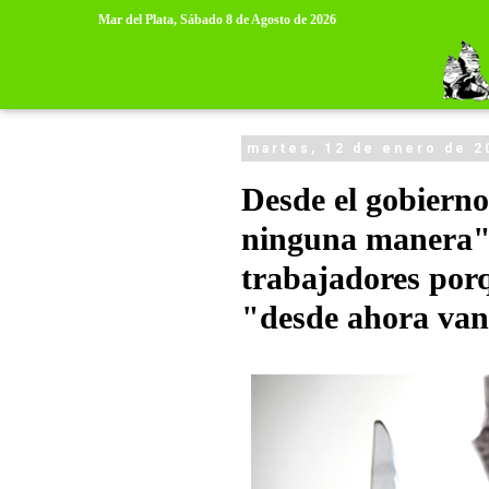
>
>
Mar del Plata,
Sábado 8 de Agosto de 2026
martes, 12 de enero de 2
Desde el gobierno
ninguna manera" 
trabajadores por
"desde ahora van 