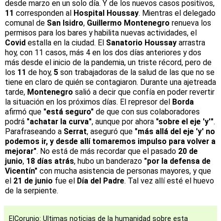
desde marzo en un solo día. Y de los nuevos casos positivos,
11
corresponden al
Hospital Houssay
. Mientras el delegado
comunal de
San Isidro
,
Guillermo Montenegro
renueva los
permisos para los bares y habilita nuevas actividades, el
Covid
estalla en la ciudad. El
Sanatorio Houssay
arrastra
hoy, con 11 casos, más 4 en los dos días anteriores y dos
más desde el inicio de la pandemia, un triste récord, pero de
los
11
de hoy,
5
son trabajadoras de la salud de las que no se
tiene en claro de quién se contagiaron. Durante una ajetreada
tarde,
Montenegro
salió a decir que confía en poder revertir
la situación en los próximos días. El represor del
Borda
afirmó que
"está seguro"
de que con sus colaboradores
podrá
"achatar la curva"
, aunque por ahora
"sobre el eje 'y'"
.
Parafraseando a
Serrat
, aseguró que
"más allá del eje 'y' no
podemos ir, y desde allí tomaremos impulso para volver a
mejorar"
. No está de más recordar que el pasado
20 de
junio
,
18 días atrás
, hubo un banderazo
"por la defensa de
Vicentín"
con mucha asistencia de personas mayores, y que
el
21 de junio
fue el
Día del Padre
. Tal vez allí esté el huevo
de la serpiente.
ElCorunio: Ultimas noticias de la humanidad sobre esta