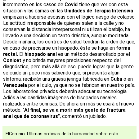
incremento en los casos de
Covid
tiene que ver con esta
situación y las camas en las
Unidades de Terapia Intensiva
empiezan a hacerse escasas con el lógico riesgo de colapso.
La actitud irresponsable de quienes salen a la calle y no
conservan la distancia interpersonal ni utilizan el barbijo, ha
llevado a una decisión un tanto drástica, aunque meditada.
Desde mañana, los centros de salud tendrán la orden de que,
en caso de precisarse un hisopado, éste se haga en
forma
rectal.
El
hisopado anal
es un método desarrollado por el
Conicet
y no brinda mayores precisiones respecto del
diagnóstico, pero más allá de eso, puede lograr que la gente
se cuide un poco más sabiendo que, si presenta algún
síntoma, recibirán una gruesa jeringa fabricada en
Cuba
o en
Venezuela
por el culo, ya que no se fabrican en nuestro país.
Los laboratorios privados deberán adecuar su tecnología.
Adiós a las cándidas imágenes de hisopados nasales
realizados entre sonrisas. De ahora en más se usará el nuevo
método.
"Al final, se va a morir más gente de fractura
anal que de coronavirus"
, comentó un jubilado.
ElCorunio: Ultimas noticias de la humanidad sobre esta