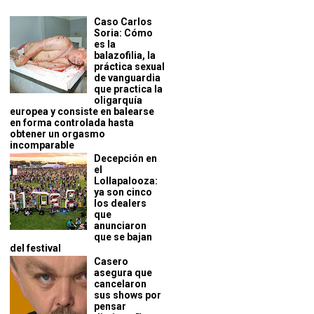
Caso Carlos
Soria: Cómo
es la
balazofilia, la
práctica sexual
de vanguardia
que practica la
oligarquía
europea y consiste en balearse
en forma controlada hasta
obtener un orgasmo
incomparable
Decepción en
el
Lollapalooza:
ya son cinco
los dealers
que
anunciaron
que se bajan
del festival
Casero
asegura que
cancelaron
sus shows por
pensar