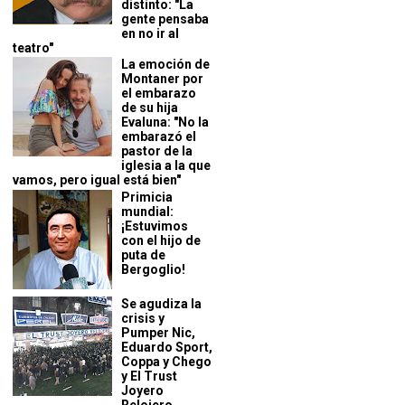
distinto: "La
gente pensaba
en no ir al
teatro"
La emoción de
Montaner por
el embarazo
de su hija
Evaluna: "No la
embarazó el
pastor de la
iglesia a la que
vamos, pero igual está bien"
Primicia
mundial:
¡Estuvimos
con el hijo de
puta de
Bergoglio!
Se agudiza la
crisis y
Pumper Nic,
Eduardo Sport,
Coppa y Chego
y El Trust
Joyero