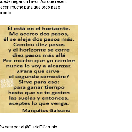
puede negar un favor. Así que recen,
recen mucho para que todo pase
pronto.
Tweets por el @DiarioElCorunio.