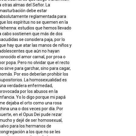
a otras almas del Señor. La
masturbación debe estar
absolutamente reglamentada para
que los espíritus no se quemen en la
Hehenna: estudios que hemos llevado
a cabo sostienen que más de dos
sacudidas se considera paja, por lo
que hay que atar las manos de niños y
adolescentes que aún no hayan
conocido el amor carnal, por proa o
por popa. Pero no olvidar que el recto
no sirve para garchar, sino para cagar,
nomás. Por eso deberían prohibir los
supositorios. La homosexualidad es
una verdadera enfermedad,
provocada por los abusos en la
infancia. Yo lo digo porque mi papá
me dejaba el orto como una rosa
china una o dos veces por día. Por
suerte, en el Opus Dei pude rezar
mucho y dejé de ser homosexual,
salvo para los hermanos de
congregación a los que no se les