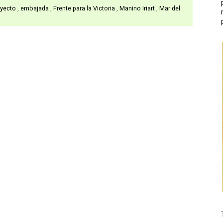
royecto
,
embajada
,
Frente para la Victoria
,
Manino Iriart
,
Mar del