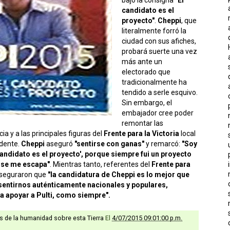
candidato es el
proyecto"
.
Cheppi
, que
literalmente forró la
ciudad con sus afiches,
probará suerte una vez
más ante un
electorado que
tradicionalmente ha
tendido a serle esquivo.
Sin embargo, el
embajador cree poder
remontar las
cia y a las principales figuras del
Frente para la Victoria
local
ndente.
Cheppi
aseguró
"sentirse con ganas"
y remarcó:
"Soy
candidato es el proyecto', porque siempre fui un proyecto
 se me escapa"
. Mientras tanto, referentes del
Frente para
aseguraron que
"la candidatura de Cheppi es lo mejor que
 sentirnos auténticamente nacionales y populares,
a apoyar a Pulti, como siempre".
as de la humanidad sobre esta Tierra
El
4/07/2015 09:01:00 p.m.