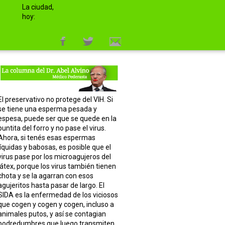
La ciudad,
hoy:
El preservativo no protege del VIH. Si
se tiene una esperma pesada y
espesa, puede ser que se quede en la
puntita del forro y no pase el virus.
Ahora, si tenés esas espermas
líquidas y babosas, es posible que el
virus pase por los microagujeros del
látex, porque los virus también tienen
chota y se la agarran con esos
agujeritos hasta pasar de largo. El
SIDA es la enfermedad de los viciosos
que cogen y cogen y cogen, incluso a
animales putos, y así se contagian
podredumbres que luego transmiten