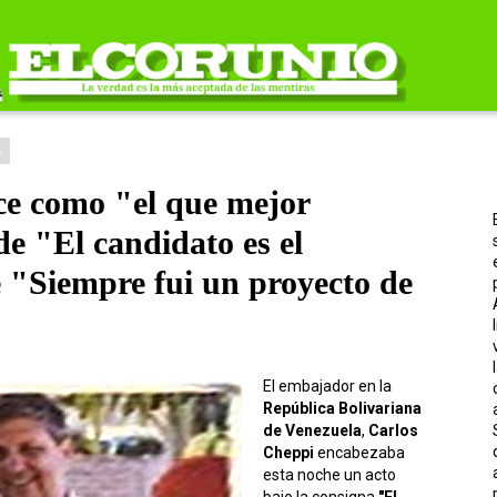
5
ce como "el que mejor
de "El candidato es el
 "Siempre fui un proyecto de
El embajador en la
República Bolivariana
de
Venezuela
,
Carlos
Cheppi
encabezaba
esta noche un acto
bajo la consigna
"El