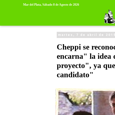
>
>
Mar del Plata,
Sábado 8 de Agosto de 2026
martes, 7 de abril de 201
Cheppi se recono
encarna" la idea 
proyecto", ya que
candidato"