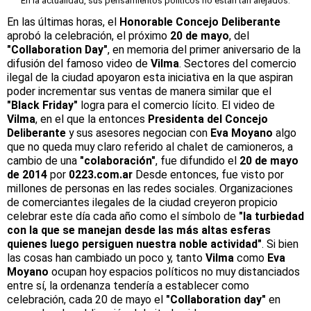
En la actualidad, sus pensamientos políticos no están tan alejados.
En las últimas horas, el
Honorable Concejo Deliberante
aprobó la celebración, el próximo
20 de mayo
, del
"Collaboration Day"
, en memoria del primer aniversario de la
difusión del famoso video de
Vilma
. Sectores del comercio
ilegal de la ciudad apoyaron esta iniciativa en la que aspiran
poder incrementar sus ventas de manera similar que el
"Black Friday"
logra
para el comercio lícito. El video de
Vilma
, en el que la entonces
Presidenta del Concejo
Deliberante
y sus asesores negocian con
Eva Moyano
algo
que no queda muy claro referido al chalet de camioneros, a
cambio de una
"colaboración"
, fue difundido el
20 de mayo
de 2014
por
0223.com.ar
Desde entonces, fue visto por
millones de personas en las redes sociales. Organizaciones
de comerciantes ilegales de la ciudad creyeron propicio
celebrar este día cada año como el símbolo de
"la turbiedad
con la que se manejan desde las más altas esferas
quienes luego persiguen nuestra noble actividad"
. Si bien
las cosas han cambiado un poco y, tanto
Vilma
como
Eva
Moyano
ocupan hoy espacios políticos no muy distanciados
entre sí, la ordenanza tendería a establecer como
celebración, cada 20 de mayo el
"Collaboration day"
en