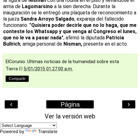
la figura de
Nisman
con una rodilla en el piso y llevándose el
arma de
Lagomarsino
a la sien derecha. Durante la
inauguración se le entregó una plaqueta de reconocimiento a
la jueza
Sandra Arroyo Salgado
, expareja del fallecido
funcionario.
"Quisiera poder decirle que no lo haga, que me
conteste los Whatsapp y que venga al Congreso el lunes,
que no le va a pasar nada"
, afirmó la diputada
Patricia
Bullrich
, amiga personal de
Nisman,
presente en el acto.
ElCorunio: Ultimas noticias de la humanidad sobre esta
Tierra
El
5/01/2015 01:27:00 a.m.
Compartir
‹
›
Página
Principal
Ver la versión web
Powered by
Translate