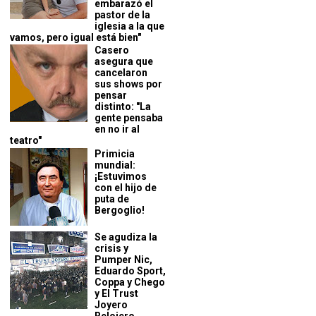
embarazó el
pastor de la
iglesia a la que
vamos, pero igual está bien"
Casero
asegura que
cancelaron
sus shows por
pensar
distinto: "La
gente pensaba
en no ir al
teatro"
Primicia
mundial:
¡Estuvimos
con el hijo de
puta de
Bergoglio!
Se agudiza la
crisis y
Pumper Nic,
Eduardo Sport,
Coppa y Chego
y El Trust
Joyero