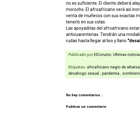
no es suficiente. El cliente deberá ale
morocho. El afroafricano verá así in
venta de muñecos con sus exactas m
tenerlo en sus colas.
Las apoyaditas del afroafricano esta
anticuarentenas. Tendrán una modal
rudas hasta llegar al liso y llano
"desa
Publicado por
ElCorunio: Ultimas notici
Etiquetas:
afroafricano negro de whats
desahogo sexual
,
pandemia
,
sombrero
No hay comentarios. :
Publicar un comentario