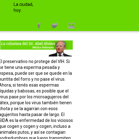
La ciudad,
hoy:
El preservativo no protege del VIH. Si
se tiene una esperma pesada y
espesa, puede ser que se quede en la
puntita del forro y no pase el virus.
Ahora, si tenés esas espermas
líquidas y babosas, es posible que el
virus pase por los microagujeros del
látex, porque los virus también tienen
chota y se la agarran con esos
agujeritos hasta pasar de largo. El
SIDA es la enfermedad de los viciosos
que cogen y cogen y cogen, incluso a
animales putos, y así se contagian
podredumbres que luego transmiten