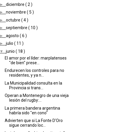
►
diciembre
( 2 )
►
noviembre
( 5 )
►
octubre
( 4 )
►
septiembre
( 10 )
►
agosto
( 6 )
►
julio
( 11 )
▼
junio
( 18 )
El amor por el líder: marplatenses
"de bien" prese...
Endurecen los controles para no
residentes, y ya n...
La Municipalidad consulta en la
Provincia si trans...
Operan a Montenegro de una vieja
lesión del rugby:...
La primera bandera argentina
habría sido "en cono"
Advierten que si La Fonte D'Oro
sigue cerrando loc...