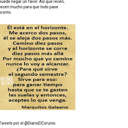
puede negar un favor. Así que recen,
recen mucho para que todo pase
pronto.
Tweets por el @DiarioElCorunio.