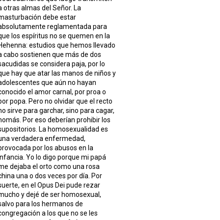
a otras almas del Señor. La
masturbación debe estar
absolutamente reglamentada para
que los espíritus no se quemen en la
Hehenna: estudios que hemos llevado
a cabo sostienen que más de dos
sacudidas se considera paja, por lo
que hay que atar las manos de niños y
adolescentes que aún no hayan
conocido el amor carnal, por proa o
por popa. Pero no olvidar que el recto
no sirve para garchar, sino para cagar,
nomás. Por eso deberían prohibir los
supositorios. La homosexualidad es
una verdadera enfermedad,
provocada por los abusos en la
infancia. Yo lo digo porque mi papá
me dejaba el orto como una rosa
china una o dos veces por día. Por
suerte, en el Opus Dei pude rezar
mucho y dejé de ser homosexual,
salvo para los hermanos de
congregación a los que no se les