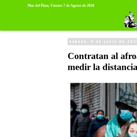
>
>
Mar del Plata,
Viernes 7 de Agosto de 2026
sábado, 6 de junio de 202
Contratan al afr
medir la distanci