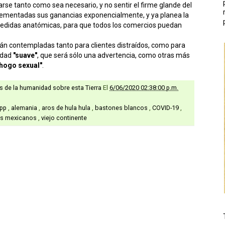
jarse tanto como sea necesario, y no sentir el firme glande del
crementadas sus ganancias exponencialmente, y ya planea la
edidas anatómicas, para que todos los comercios puedan
rán contempladas tanto para clientes distraídos, como para
idad
"suave"
, que será sólo una advertencia, como otras más
hogo sexual"
.
as de la humanidad sobre esta Tierra
El
6/06/2020 02:38:00 p.m.
app
,
alemania
,
aros de hula hula
,
bastones blancos
,
COVID-19
,
s mexicanos
,
viejo continente