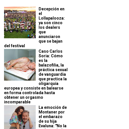
Decepción en
el
Lollapalooza:
ya son cinco
los dealers
que
anunciaron
que se bajan
del festival
Caso Carlos
Soria: Cómo
es la
balazofilia, la
práctica sexual
de vanguardia
que practica la
oligarquía
europea y consiste en balearse
en forma controlada hasta
obtener un orgasmo
incomparable
La emoción de
Montaner por
el embarazo
de su hija
Evaluna: "No la