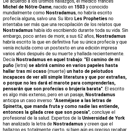
De acuerdo a los últimos hallazgos, el médico francés
Michel de Nótre-Dame
, nacido en
1503
y conocido
mundialmente como
Nostradamus
, no habría escrito
profecía alguna, salvo una. Su libro
Les Propheties
no
intentaba ser más que una recopilación de los relatos que
Nostradamus
había ido escribiendo durante toda su vida. Sin
embargo, poco antes de morir, a sus 62 años,
Nostradamus
habría escrito la que en definitiva fue su única profecía y que
venía incluída como un postexto en una edición impresa
varios años después de su muerte y hallada recientemente.
Decía
Nostradamus en aquel trabajo
:
"El camino de mi
puño
(letra)
se abrirá camino en varios papeles hasta
hallar tras mi ocaso
(muerte)
un hato de pelotudos
incapaces de ver allí simple literatura y que por extrañas,
o porque no les dará el marote para comprenderlas,
pensarán que son profecías o brujería barata"
. El escrito
es algo más extenso, pero en un pasaje,
Nostradamus
anticipa un caso inverso:
"Aseméjase a las letras de
Spinetta, que manda fruta y como nadie las entiende,
entonces la gilada cree que son poesía"
, concluye el
profesional de la salud. Expertos de la
Universidad de York
han analizado la letra de
Nostradamus
y creen que el
hallazgo es totalmente cierto, si bien aún es preciso recabar